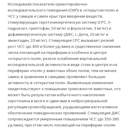
Исследовали показатели ориентировочно-
исследовательского поведения (ОИП) в «открытом поле» и
ЧСС у самцов и самок крыс при введении веществ,
стимулирующих серотонинергическую систему (СРС, 5-
гидрокси-L-триптофан, 50 мг/кг и флуоксетин, 3 мг/кг) и
дофаминергическую систему (ДФС, L-Допа, 20 мг/кг и
амантадин, 20 мг/кг). Стимуляция СРС вызывает резкий
рост ЧСС (до 400 и более уд./мин) и существенное снижение
числа локомоций на периферии и особенно в центре
«открытого поля», резкое ослабление вертикальной
исследовательской активности в виде стоек в центре и на
периферии «поля» у животных обоих полов, тем не менее
самки, в сравнении в самцами, проявляют большую
активность в «открытом поле». Выявленные изменения
свидетельствуют о повышении тревожности животных, что
может быть результатом избыточного накопления
серотонина в мозге и сдвигами в нейрогуморальной
регуляции кровообращения, ухудшающими вегетативное
обеспечение поведенческих проявлений. Стимуляция ДФС
сопровождается умеренным повышением ЧСС (до 350-380
уд./мин), при этом число локомоций на периферии «поля»