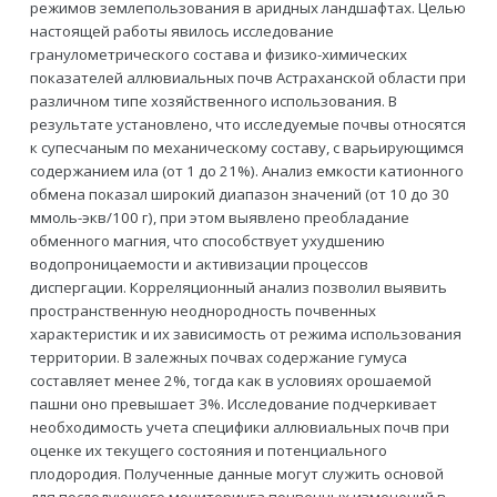
режимов землепользования в аридных ландшафтах. Целью
настоящей работы явилось исследование
гранулометрического состава и физико-химических
показателей аллювиальных почв Астраханской области при
различном типе хозяйственного использования. В
результате установлено, что исследуемые почвы относятся
к супесчаным по механическому составу, с варьирующимся
содержанием ила (от 1 до 21%). Анализ емкости катионного
обмена показал широкий диапазон значений (от 10 до 30
ммоль-экв/100 г), при этом выявлено преобладание
обменного магния, что способствует ухудшению
водопроницаемости и активизации процессов
диспергации. Корреляционный анализ позволил выявить
пространственную неоднородность почвенных
характеристик и их зависимость от режима использования
территории. В залежных почвах содержание гумуса
составляет менее 2%, тогда как в условиях орошаемой
пашни оно превышает 3%. Исследование подчеркивает
необходимость учета специфики аллювиальных почв при
оценке их текущего состояния и потенциального
плодородия. Полученные данные могут служить основой