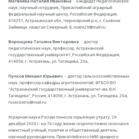
Матвеева Наталия Ивановна
- кандидат педагогических
наук, научный сотрудник, Прикаспийский аграрный
федеральный научный центр, Российская Федерация,
416251, Астраханская обл., Черноярский р-н, с. Солёное
Займище, квартал Северный, 8, matni29@mail.ru
Воронцова Татьяна Викторовна
- доктор
педагогических наук, профессор, Астраханский
государственный университет, Российская Федерация,
414056, г. Астрахань, ул. Татищева, 20а,
Пучков Михаил Юрьевич
- доктор сельскохозяйственных
наук, профессор кафедры агротехнологий, ФГБОУ ВО
"Астраханский государственный университет им. В.Н.
Татищева", Россия, 414056, г. Астрахань, ул. Татищева, 20а,
rosecostroi@mail.ru
Аграрная наука России понесла серьёзную утрату. 29
декабря 2020 г. на 74 году жизни скоропостижно скончался
известный учёный, политик и общественный деятель,
научный руководитель Прикаспийского НИИ аридного