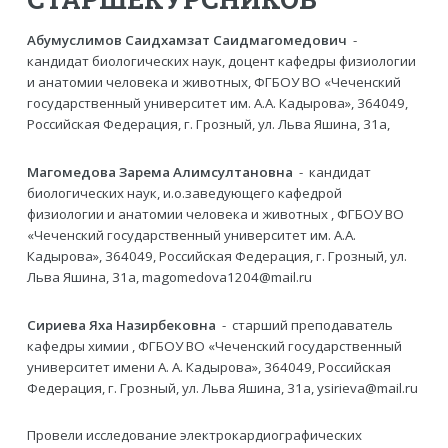
Абумуслимов Саидхамзат Саидмагомедович
-
кандидат биологических наук, доцент кафедры физиологии
и анатомии человека и животных, ФГБОУ ВО «Чеченский
государственный университет им. А.А. Кадырова», 364049,
Российская Федерация, г. Грозный, ул. Льва Яшина, 31а,
Магомедова Зарема Алимсултановна
- кандидат
биологических наук, и.о.заведующего кафедрой
физиологии и анатомии человека и животных , ФГБОУ ВО
«Чеченский государственный университет им. А.А.
Кадырова», 364049, Российская Федерация, г. Грозный, ул.
Льва Яшина, 31а, magomedova1204@mail.ru
Сириева Яха Назирбековна
- старший преподаватель
кафедры химии , ФГБОУ ВО «Чеченский государственный
университет имени А. А. Кадырова», 364049, Российская
Федерация, г. Грозный, ул. Льва Яшина, 31а, ysirieva@mail.ru
Провели исследование электрокардиографических