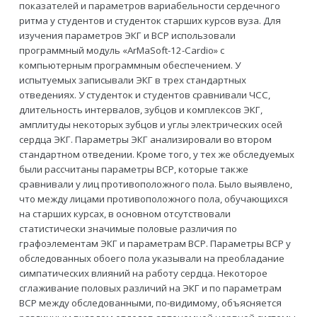
показателей и параметров вариабельности сердечного
ритма у студентов и студенток старших курсов вуза. Для
изучения параметров ЭКГ и ВСР использовали
программный модуль «ArMaSoft-12-Cardio» с
компьютерным программным обеспечением. У
испытуемых записывали ЭКГ в трех стандартных
отведениях. У студенток и студентов сравнивали ЧСС,
длительность интервалов, зубцов и комплексов ЭКГ,
амплитуды некоторых зубцов и углы электрических осей
сердца ЭКГ. Параметры ЭКГ анализировали во втором
стандартном отведении. Кроме того, у тех же обследуемых
были рассчитаны параметры ВСР, которые также
сравнивали у лиц противоположного пола. Было выявлено,
что между лицами противоположного пола, обучающихся
на старших курсах, в основном отсутствовали
статистически значимые половые различия по
графоэлементам ЭКГ и параметрам ВСР. Параметры ВСР у
обследованных обоего пола указывали на преобладание
симпатических влияний на работу сердца. Некоторое
сглаживание половых различий на ЭКГ и по параметрам
ВСР между обследованными, по-видимому, объясняется