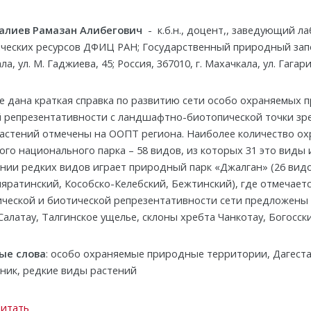
алиев Рамазан Алибегович
- к.б.н., доцент,, заведующий л
ческих ресурсов ДФИЦ РАН; Государственный природный запов
а, ул. М. Гаджиева, 45; Россия, 367010, г. Махачкала, ул. Гагари
е дана краткая справка по развитию сети особо охраняемых 
 репрезентативности с ландшафтно-биотопической точки зре
астений отмечены на ООПТ региона. Наиболее количество о
ого национального парка – 58 видов, из которых 31 это виды 
нии редких видов играет природный парк «Джалган» (26 видо
ляратинский, Кособско-Келебский, Бежтинский), где отмечае
ческой и биотической репрезентативности сети предложены 
Салатау, Талгинское ущелье, склоны хребта Чанкотау, Богосс
ые слова
: особо охраняемые природные территории, Дагеста
ник, редкие виды растений
Читать