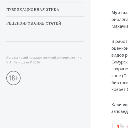
ПУБЛИКАЦИОННАЯ ЭТИКА
Муртаз
биологи
РЕЦЕНЗИРОВАНИЕ СТАТЕЙ
Махачкал
В работ
оценкой
видов р
Астраханский государственный университет им.
Самурск
В. Н. Татищева
©
2026
сохране
зоне (Т
биотопи
хребет 
Ключев
заповед