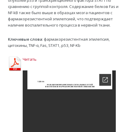
опухолей р53 и транскрипционного фактора STAT1 по
сравнению с группой контроля. Содержание белков Fas и
NF-kB также было выше в образцах мозга пациентов с
фармакорезистентной эпилепсией, что подтверждает
наличие воспалительного процесса в нервной ткани.
Ключевые слова
: фармакорезистентная эпилепсия,
цитокины, TNF-α, Fas, STAT1, p53, NF-Kb
Читать